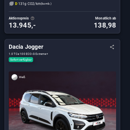
D
131g CO2/km
(komb.)
Aktionspreis
Monatlich ab
13.945,-
138,98
Dacia Jogger
1.0 TCe 100 ECO-G Extreme+
Sofort verfügbar
Weiß