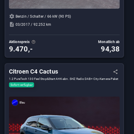
Benzin / Schalter / 66 kW (90 PS)
03/2017 / 92.252 km
Aktionspreis
Monatlich ab
9.470,-
94,38
Citroen C4 Cactus
1.2 PureTech 130 Feel Stop&Start AHK-abn. SHZ Radio DAB+ City-Kamera-Paket
Klima-Paket
Sofort verfügbar
Blau