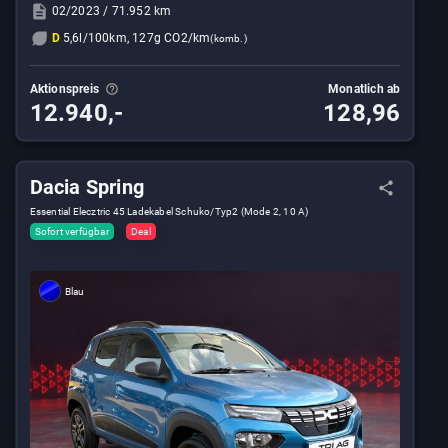
02/2023 / 71.952 km
D
5,6l/100km, 127g CO2/km
(komb.)
Aktionspreis
Monatlich ab
12.940,-
128,96
Dacia Spring
Essential Elecztric 45 Ladekabel Schuko/Typ2 (Mode 2, 10 A)
Sofort verfügbar
Deal
Blau