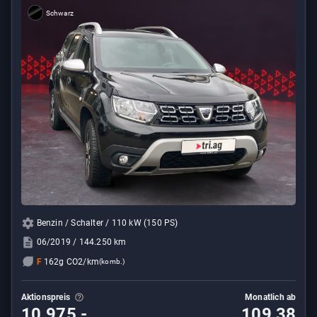
Schwarz
Benzin / Schalter / 110 kW (150 PS)
06/2019 / 144.250 km
F
162g CO2/km
(komb.)
Aktionspreis
Monatlich ab
10.975,-
109,38