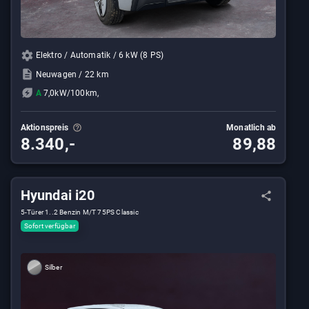
Elektro / Automatik / 6 kW (8 PS)
Neuwagen / 22 km
A
7,0kW/100km,
Aktionspreis
Monatlich ab
8.340,-
89,88
Hyundai i20
5-Türer 1..2 Benzin M/T 75PS Classic
Sofort verfügbar
Silber