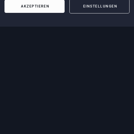
AKZEPTIEREN
EINSTELLUNGEN
WIE KÖNNEN WIR DIR
HELFEN?
Einfach Thema auswählen und wir sind für dich da.
Thema auswählen
WEITER