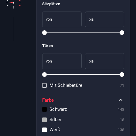
Sitzplätze
1
von
bis
Türen
von
bis
Mit Schiebetüre
71
Farbe
Schwarz
148
Silber
18
Weiß
138