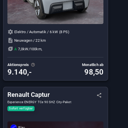
Elektro / Automatik / 6 kW (8 PS)
Neuwagen / 22 km
A
7,0kW/100km,
Aktionspreis
Monatlich ab
9.140,-
98,50
Renault Captur
Experience ENERGY TCe 90 SHZ City-Paket
Sofort verfügbar
Blau