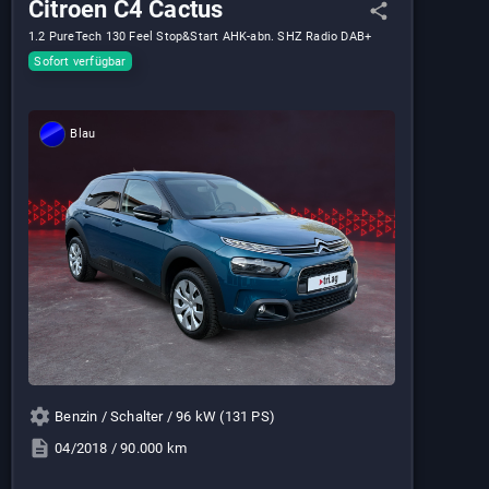
Citroen C4 Cactus
1.2 PureTech 130 Feel Stop&Start AHK-abn. SHZ Radio DAB+
City-Kamera-Paket Klima-Paket
Sofort verfügbar
Blau
Benzin / Schalter / 96 kW (131 PS)
04/2018 / 90.000 km