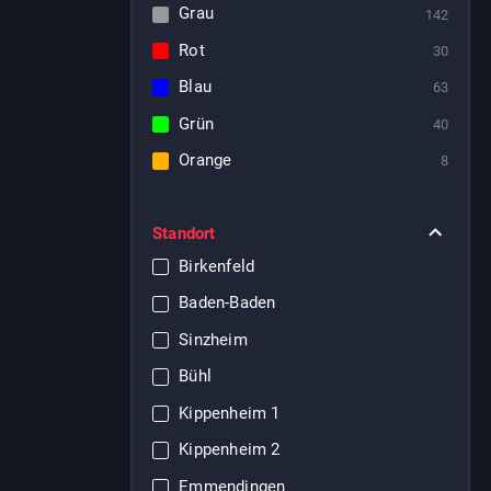
Grau
142
Rot
30
Blau
63
Grün
40
Orange
8
Standort
Birkenfeld
Baden-Baden
Sinzheim
Bühl
Kippenheim 1
Kippenheim 2
Emmendingen