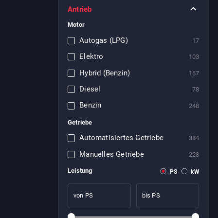
Antrieb
Motor
Autogas (LPG)
17
Elektro
103
Hybrid (Benzin)
167
Diesel
78
Benzin
248
Getriebe
Automatisiertes Getriebe
384
Manuelles Getriebe
228
Leistung
PS
kW
von PS
bis PS