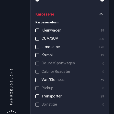
Karosserie
Karosserieform
Kleinwagen
19
CUV/SUV
300
Limousine
176
Kombi
19
Coupe/Sportwagen
0
FAHRZEUGSUCHE
Cabrio/Roadster
0
Van/Kleinbus
69
Pickup
0
Transporter
29
Sonstige
0