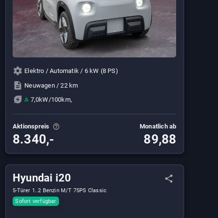
Elektro / Automatik / 6 kW (8 PS)
Neuwagen / 22 km
A
7,0kW/100km,
Aktionspreis
Monatlich ab
8.340,-
89,88
Hyundai i20
5-Türer 1..2 Benzin M/T 75PS Classic
Sofort verfügbar