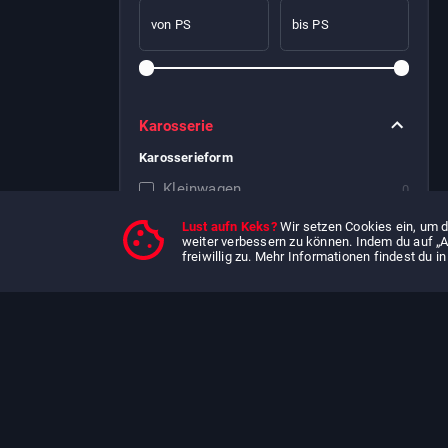
von PS
bis PS
Karosserie
Karosserieform
Kleinwagen
0
CUV/SUV
1
Lust aufn Keks?
Wir setzen Cookies ein, um d
weiter verbessern zu können. Indem du auf „A
Limousine
0
freiwillig zu. Mehr Informationen findest du i
Kombi
0
Coupe/Sportwagen
0
Cabrio/Roadster
0
Van/Kleinbus
0
Pickup
0