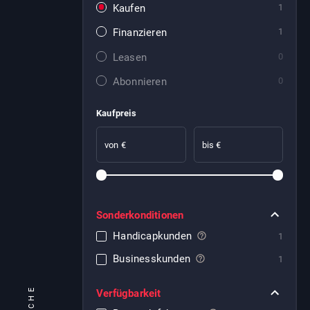
Kaufen
1
Finanzieren
1
Leasen
0
Abonnieren
0
Kaufpreis
von €
bis €
Sonderkonditionen
Handicapkunden
1
Businesskunden
1
Verfügbarkeit